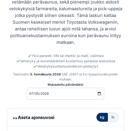
vetämään perävaunua, sekä pienempi joukko aidosti
vetokykyisiä farmareita, katumaastureita ja pick-uppeja
jotka pystyvät siihen oikeasti. Tämä laskuri kattaa
Suomen keskeiset merkit Toyotasta Volkswageniin,
antaa rehellisen luvun ajoit mitä tahansa, ja arvioi
polttoainekustannuksen euroina kun perävaunu liittyy
matkaan.
Yksi paneeli, VIN tai merkki ja malli, valintasi
Vetokyky ja euromääräinen kustannus samassa laskurissa
Vetokykyluottamusindeksin pisteytys
Tarkistettu
5. heinäkuuta 2026
SAE J2807 ja EU-tyyppihyväksynnän
mukaan.
Mukautettu päivämäärä:
Suomen vetokyky- ja kustannuslaskuri
Aseta ajoneuvosi
kg
lb