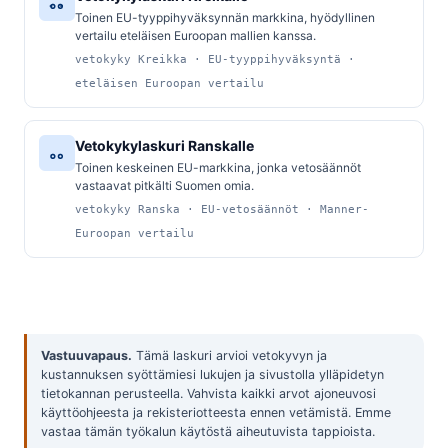
Toinen EU-tyyppihyväksynnän markkina, hyödyllinen
vertailu eteläisen Euroopan mallien kanssa.
vetokyky Kreikka · EU-tyyppihyväksyntä ·
eteläisen Euroopan vertailu
Vetokykylaskuri Ranskalle
Toinen keskeinen EU-markkina, jonka vetosäännöt
vastaavat pitkälti Suomen omia.
vetokyky Ranska · EU-vetosäännöt · Manner-
Euroopan vertailu
Vastuuvapaus.
Tämä laskuri arvioi vetokyvyn ja
kustannuksen syöttämiesi lukujen ja sivustolla ylläpidetyn
tietokannan perusteella. Vahvista kaikki arvot ajoneuvosi
käyttöohjeesta ja rekisteriotteesta ennen vetämistä. Emme
vastaa tämän työkalun käytöstä aiheutuvista tappioista.