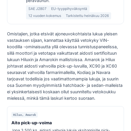
perävaunun.
SAE J2807
EU-tyyppihyväksyntä
12 vuoden kokemus
Tarkistettu heinäkuu 2026
Omistajien, jotka etsivät ajoneuvokohtaista lukua yleisen
vastauksen sijaan, kannattaa käyttää vetokyky VIN-
koodilla -ominaisuutta yllä olevassa tunnistuspaneelissa,
sillä moottori ja vetotapa vaikuttavat aidosti sertifioituun
lukuun Hiluxin ja Amarokin mallistoissa. Amarok ja Hilux
johtavat aidosti vahvoilla pick-up-luvuilla, XC90 ja XC60
seuraavat vahvoilla farmarimalleilla, Kodiaq ja Navara
tarjoavat todellisia jos vaatimattomampia lukuja, ja suurin
osa Suomen myydyimmistä hatchback- ja sedan-malleista
ei yksinkertaisesti koskaan ollut suunniteltu vetokoukku
mielessä, minkä tämä laskuri kertoo suoraan.
Hilux, Amarok
Aito pick-up-voima
Jopa 3 500 kg, aidosti vahvoja lukuja yksitonnisille pick-