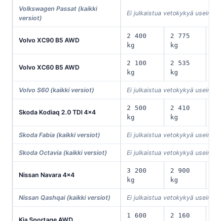
Volkswagen Passat (kaikki
Ei julkaistua vetokykyä useimmil
versiot)
2 400
2 775
Volvo XC90 B5 AWD
70
kg
kg
2 100
2 535
Volvo XC60 B5 AWD
60
kg
kg
Volvo S60 (kaikki versiot)
Ei julkaistua vetokykyä useimmil
2 500
2 410
Skoda Kodiaq 2.0 TDI 4x4
60
kg
kg
Skoda Fabia (kaikki versiot)
Ei julkaistua vetokykyä useimmil
Skoda Octavia (kaikki versiot)
Ei julkaistua vetokykyä useimmil
3 200
2 900
Nissan Navara 4x4
1 
kg
kg
Nissan Qashqai (kaikki versiot)
Ei julkaistua vetokykyä useimmil
1 600
2 160
Kia Sportage AWD
60