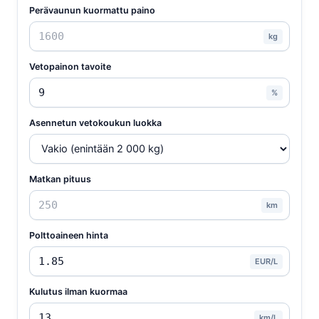
Perävaunun kuormattu paino
kg
Vetopainon tavoite
%
Asennetun vetokoukun luokka
Matkan pituus
km
Polttoaineen hinta
EUR/L
Kulutus ilman kuormaa
km/L