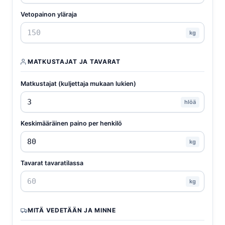
Vetopainon yläraja
kg
MATKUSTAJAT JA TAVARAT
Matkustajat (kuljettaja mukaan lukien)
hlöä
Keskimääräinen paino per henkilö
kg
Tavarat tavaratilassa
kg
MITÄ VEDETÄÄN JA MINNE