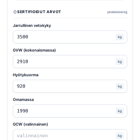
SERTIFIOIDUT ARVOT
yksikkönä kg
Jarrullinen vetokyky
kg
GVW (kokonaismassa)
kg
Hyötykuorma
kg
Omamassa
kg
GCW (valinnainen)
kg