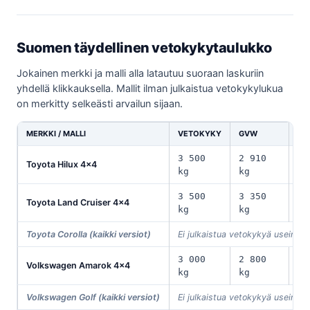
Suomen täydellinen vetokykytaulukko
Jokainen merkki ja malli alla latautuu suoraan laskuriin
yhdellä klikkauksella. Mallit ilman julkaistua vetokykylukua
on merkitty selkeästi arvailun sijaan.
MERKKI / MALLI
VETOKYKY
GVW
HY
3 500
2 910
Toyota Hilux 4x4
92
kg
kg
3 500
3 350
Toyota Land Cruiser 4x4
79
kg
kg
Toyota Corolla (kaikki versiot)
Ei julkaistua vetokykyä useimmil
3 000
2 800
Volkswagen Amarok 4x4
90
kg
kg
Volkswagen Golf (kaikki versiot)
Ei julkaistua vetokykyä useimmil