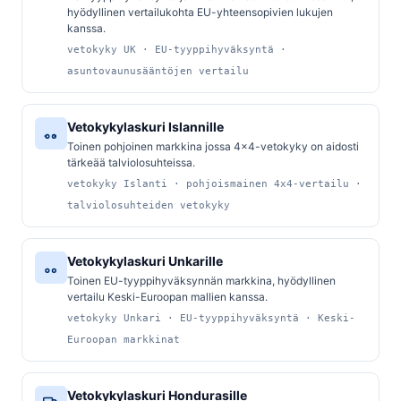
hyödyllinen vertailukohta EU-yhteensopivien lukujen
kanssa.
vetokyky UK · EU-tyyppihyväksyntä ·
asuntovaunusääntöjen vertailu
Vetokykylaskuri Islannille
Toinen pohjoinen markkina jossa 4x4-vetokyky on aidosti
tärkeää talviolosuhteissa.
vetokyky Islanti · pohjoismainen 4x4-vertailu ·
talviolosuhteiden vetokyky
Vetokykylaskuri Unkarille
Toinen EU-tyyppihyväksynnän markkina, hyödyllinen
vertailu Keski-Euroopan mallien kanssa.
vetokyky Unkari · EU-tyyppihyväksyntä · Keski-
Euroopan markkinat
Vetokykylaskuri Hondurasille