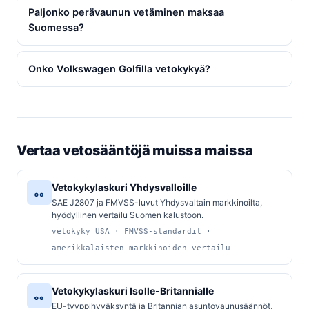
Paljonko perävaunun vetäminen maksaa
Suomessa?
Onko Volkswagen Golfilla vetokykyä?
Vertaa vetosääntöjä muissa maissa
Vetokykylaskuri Yhdysvalloille
SAE J2807 ja FMVSS-luvut Yhdysvaltain markkinoilta,
hyödyllinen vertailu Suomen kalustoon.
vetokyky USA · FMVSS-standardit ·
amerikkalaisten markkinoiden vertailu
Vetokykylaskuri Isolle-Britannialle
EU-tyyppihyväksyntä ja Britannian asuntovaunusäännöt,