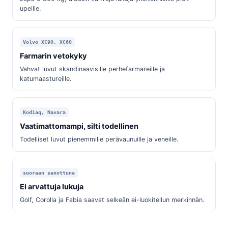
upeille.
Volvo XC90, XC60
Farmarin vetokyky
Vahvat luvut skandinaavisille perhefarmareille ja
katumaastureille.
Kodiaq, Navara
Vaatimattomampi, silti todellinen
Todelliset luvut pienemmille perävaunuille ja veneille.
suoraan sanottuna
Ei arvattuja lukuja
Golf, Corolla ja Fabia saavat selkeän ei-luokitellun merkinnän.