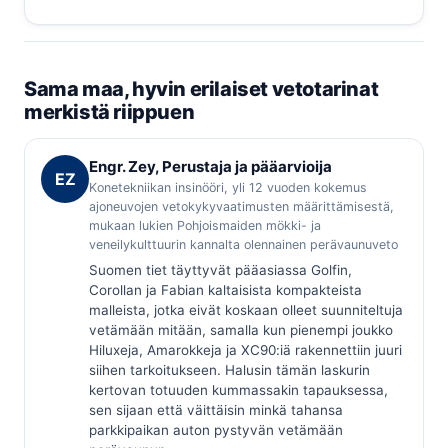
Sama maa, hyvin erilaiset vetotarinat
merkistä riippuen
Engr. Zey, Perustaja ja pääarvioija
EZ
Konetekniikan insinööri, yli 12 vuoden kokemus
ajoneuvojen vetokykyvaatimusten määrittämisestä,
mukaan lukien Pohjoismaiden mökki- ja
veneilykulttuurin kannalta olennainen perävaunuveto
Suomen tiet täyttyvät pääasiassa Golfin,
Corollan ja Fabian kaltaisista kompakteista
malleista, jotka eivät koskaan olleet suunniteltuja
vetämään mitään, samalla kun pienempi joukko
Hiluxeja, Amarokkeja ja XC90:iä rakennettiin juuri
siihen tarkoitukseen. Halusin tämän laskurin
kertovan totuuden kummassakin tapauksessa,
sen sijaan että väittäisin minkä tahansa
parkkipaikan auton pystyvän vetämään