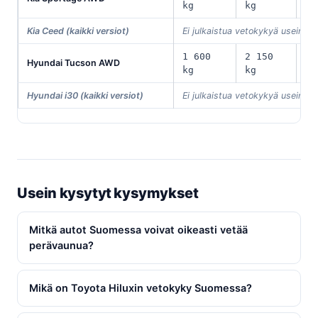
kg
kg
Kia Ceed (kaikki versiot)
Ei julkaistua vetokykyä useimmil
1 600
2 150
Hyundai Tucson AWD
59
kg
kg
Hyundai i30 (kaikki versiot)
Ei julkaistua vetokykyä useimmil
Usein kysytyt kysymykset
Mitkä autot Suomessa voivat oikeasti vetää
perävaunua?
Mikä on Toyota Hiluxin vetokyky Suomessa?