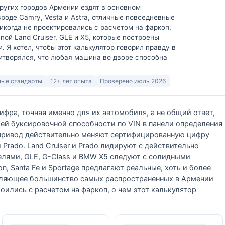
ругих городов Армении ездят в основном
оде Camry, Vesta и Astra, отличные повседневные
икогда не проектировались с расчетом на фаркоп,
пой Land Cruiser, GLE и X5, которые построены
. Я хотел, чтобы этот калькулятор говорил правду в
ритворялся, что любая машина во дворе способна
ые стандарты
12+ лет опыта
Проверено июль 2026
фра, точная именно для их автомобиля, а не общий ответ,
ей буксировочной способности по VIN в панели определения
 привод действительно меняют сертифицированную цифру
 Prado. Land Cruiser и Prado лидируют с действительно
лями, GLE, G-Class и BMW X5 следуют с солидными
, Santa Fe и Sportage предлагают реальные, хоть и более
вляющее большинство самых распространенных в Армении
роились с расчетом на фаркоп, о чем этот калькулятор