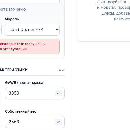
Используйте пол
и модели, пров
РИТЕ ВРУЧНУЮ
цифры, добавь
нажмит
Модель
характеристики загружены.
о эксплуатации.
АКТЕРИСТИКИ
в кг
GVWR (полная масса)
кг
Собственный вес
кг