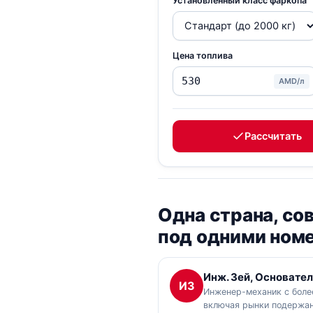
Установленный класс фаркопа
Цена топлива
AMD/л
Рассчитать
Одна страна, с
под одними ном
Инж. Зей, Основател
ИЗ
Инженер-механик с боле
включая рынки подержан