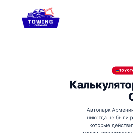
Skip
to
content
TOYOTA
Калькулято
Автопарк Армении
никогда не были 
которые действи