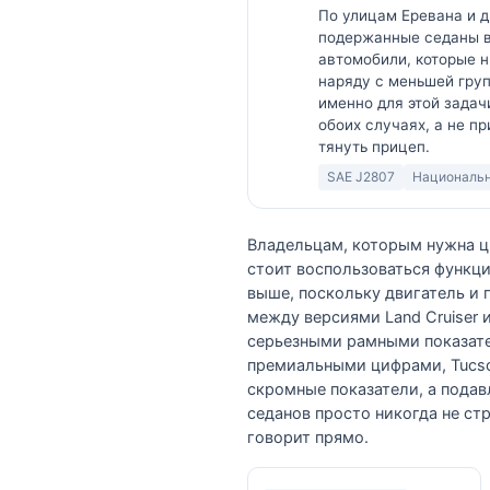
По улицам Еревана и д
подержанные седаны вр
автомобили, которые н
наряду с меньшей груп
именно для этой задачи
обоих случаях, а не п
тянуть прицеп.
SAE J2807
Национальн
Владельцам, которым нужна ци
стоит воспользоваться функци
выше, поскольку двигатель и
между версиями Land Cruiser и
серьезными рамными показате
премиальными цифрами, Tucson
скромные показатели, а пода
седанов просто никогда не ст
говорит прямо.