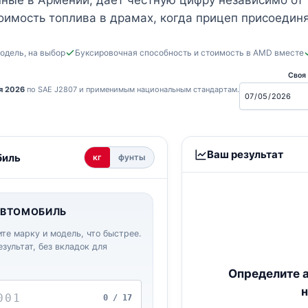
ные в Армении, дает честную цифру независимо от т
оимость топлива в драмах, когда прицеп присоединя
модель, на выбор
Буксировочная способность и стоимость в AMD вместе
Своя 
я 2026
по SAE J2807 и применимым национальным стандартам.
 стоимости для Армении
Ваш результат
биль
кг
фунты
АВТОМОБИЛЬ
ите марку и модель, что быстрее.
зультат, без вкладок для
Определите а
н
0 / 17