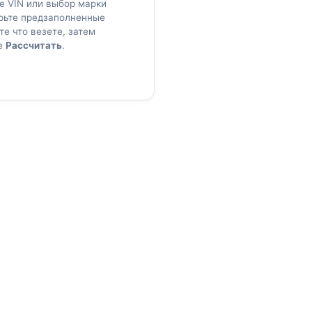
е VIN или выбор марки
ерьте предзаполненные
те что везете, затем
е
Рассчитать
.