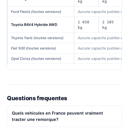
kg
kg
Ford Fiesta (toutes versions)
Aucune capacite publiee dans
1 650
2 185
Toyota RAV4 Hybride AWD
4
kg
kg
Toyota Yaris (toutes versions)
Aucune capacite publiee dans
Fiat 500 (toutes versions)
Aucune capacite publiee dans
Opel Corsa (toutes versions)
Aucune capacite publiee dans
Questions frequentes
Quels vehicules en France peuvent vraiment
tracter une remorque?