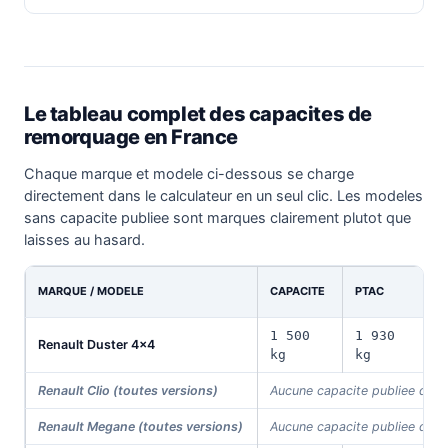
Le tableau complet des capacites de
remorquage en France
Chaque marque et modele ci-dessous se charge
directement dans le calculateur en un seul clic. Les modeles
sans capacite publiee sont marques clairement plutot que
laisses au hasard.
C
MARQUE / MODELE
CAPACITE
PTAC
U
1 500
1 930
Renault Duster 4x4
4
kg
kg
Renault Clio (toutes versions)
Aucune capacite publiee dans
Renault Megane (toutes versions)
Aucune capacite publiee dans