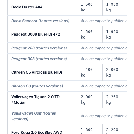
1 500
1 930
Dacia Duster 4x4
4
kg
kg
Dacia Sandero (toutes versions)
Aucune capacite publiee dans
1 500
1 990
Peugeot 3008 BlueHDi 4x2
5
kg
kg
Peugeot 208 (toutes versions)
Aucune capacite publiee dans
Peugeot 308 (toutes versions)
Aucune capacite publiee dans
1 400
2 000
Citroen C5 Aircross BlueHDi
5
kg
kg
Citroen C3 (toutes versions)
Aucune capacite publiee dans
Volkswagen Tiguan 2.0 TDI
2 000
2 260
5
4Motion
kg
kg
Volkswagen Golf (toutes
Aucune capacite publiee dans
versions)
1 800
2 200
Ford Kuga 2.0 EcoBlue AWD
5